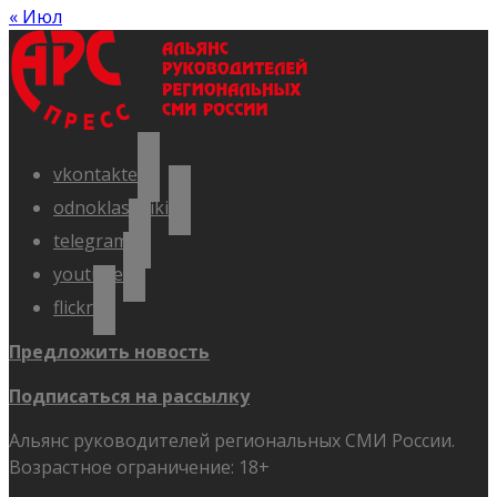
« Июл
vkontakte
odnoklassniki
telegram
youtube
flickr
Предложить новость
Подписаться на рассылку
Альянс руководителей региональных СМИ России.
Возрастное ограничение: 18+