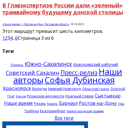
В Главэкспертизе России дали «зеленый»
трамвайному будущему донской столицы
«Наше время», г. Ростов-на-Дону, Ростовская область
-
19.10.2023
Этот маршрут превысит шесть километров.
1
2
3
4
...
6
Страница 3 из 6
Теги
Южно-Сахалинск
Красноярский рабочий
Тюмень
Наши
Пресс-релиз
Советский Сахалин
авторы
Софья Дубинская
Красноярск
Нижний Новгород
Вологда
Золотой
Областная газета
Сыктывкар
Красный Север
Гонг
Рязанские ведомости
Киров
Наше время
Ростов-на-Дону
Барнаул
Рязань
Казань
Уфа
Екатеринбург
Трибуна
Нижегородская правда
Все теги