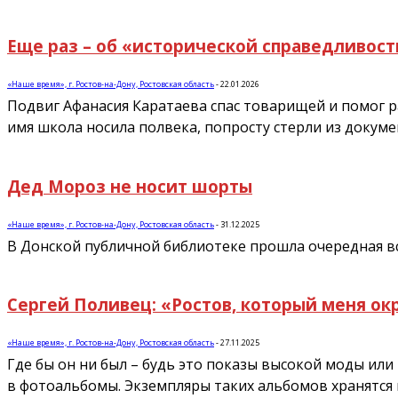
Еще раз – об «исторической справедливост
«Наше время», г. Ростов-на-Дону, Ростовская область
-
22.01.2026
Подвиг Афанасия Каратаева спас товарищей и помог ра
имя школа носила полвека, попросту стерли из докумен
Дед Мороз не носит шорты
«Наше время», г. Ростов-на-Дону, Ростовская область
-
31.12.2025
В Донской публичной библиотеке прошла очередная в
Сергей Поливец: «Ростов, который меня ок
«Наше время», г. Ростов-на-Дону, Ростовская область
-
27.11.2025
Где бы он ни был – будь это показы высокой моды ил
в фотоальбомы. Экземпляры таких альбомов хранятся 