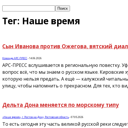
Тег: Наше время
Сын Иванова против Ожегова, вятский диал
Команда АРС-ПРЕСС
-
14.06.2026
АРС-ПРЕСС вслушивается в региональную повестку. У
вопрос всё, что мы знаем о русском языке. Кировские
которую нельзя предать. А ещё — калужский читальны
улицу, чтобы напомнить о прекрасном. Для тех, кто в
Дельта Дона меняется по морскому типу
«Наше время», г. Ростов-на-Дону, Ростовская область
-
07.05.2026
То есть сегодня эту часть великой русской реки след