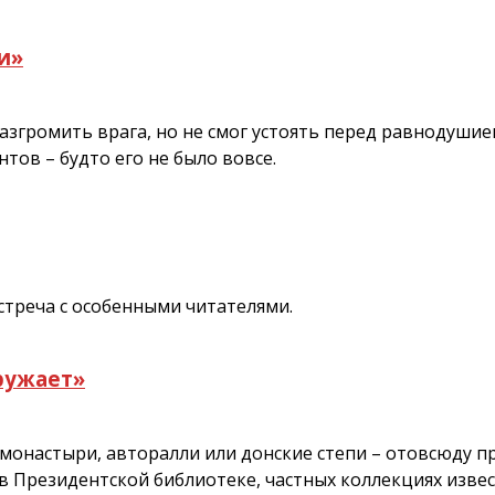
и»
згромить врага, но не смог устоять перед равнодушием
тов – будто его не было вовсе.
стреча с особенными читателями.
ружает»
и монастыри, авторалли или донские степи – отовсюду 
в Президентской библиотеке, частных коллекциях извес