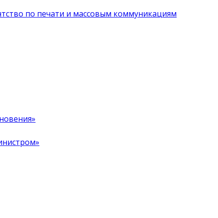
нтство по печати и массовым коммуникациям
хновения»
инистром»