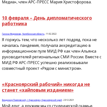
Медиа», член АРС-ПРЕСС Мария Христофорова.
10 февраля – День дипломатического
работника
Галина Федосеева, Челябинская область
-
11.02.2022
Я горжусь тем, что несколько лет подряд, пока не
началась пандемия, получала аккредитацию в
информационном пуле МИД РФ как член Альянса
руководителей региональных СМИ России. Вместе с
МИД РФ АРС-ПРЕСС успешно реализовывали
совместный проект «Рядом с министром».
«Красноярский рабочий» никогда не
станет «хайповым изданием»
Владимир Павловский, г. Красноярск, Красноярский край
-
23.12.2021
Мой друг, а дружим мы со студенческой скамьи,