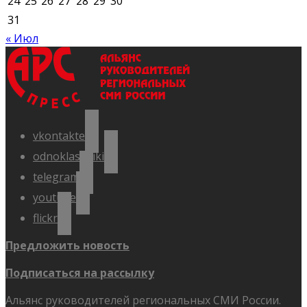
24
25
26
27
28
29
30
31
« Июл
vkontakte
odnoklassniki
telegram
youtube
flickr
Предложить новость
Подписаться на рассылку
Альянс руководителей региональных СМИ России.