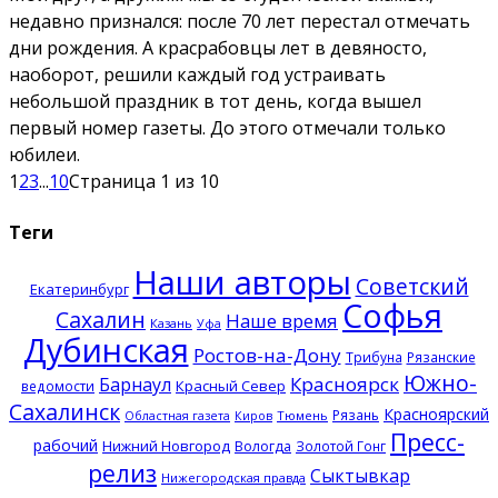
недавно признался: после 70 лет перестал отмечать
дни рождения. А красрабовцы лет в девяносто,
наоборот, решили каждый год устраивать
небольшой праздник в тот день, когда вышел
первый номер газеты. До этого отмечали только
юбилеи.
1
2
3
...
10
Страница 1 из 10
Теги
Наши авторы
Советский
Екатеринбург
Софья
Сахалин
Наше время
Казань
Уфа
Дубинская
Ростов-на-Дону
Трибуна
Рязанские
Южно-
Красноярск
Барнаул
Красный Север
ведомости
Сахалинск
Красноярский
Рязань
Тюмень
Областная газета
Киров
Пресс-
рабочий
Нижний Новгород
Вологда
Золотой Гонг
релиз
Сыктывкар
Нижегородская правда