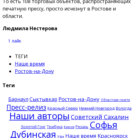
То есть 108 торговых объектов, распространяющих
печатную прессу, просто исчезнут в Ростове и
области.
Людмила Нестерова
1
лайк
ТЕГИ
Наше время
Ростов-на-Дону
Теги
Ростов-на-Дону
Барнаул
Сыктывкар
Областная газета
Пресс-релиз
Красный Север
Нижний Новгород
Вологда
Наши авторы
Советский Сахалин
Софья
Золотой Гонг
Трибуна
Рязань
Киров
Дубинская
Наше время
Красноярск
Уфа