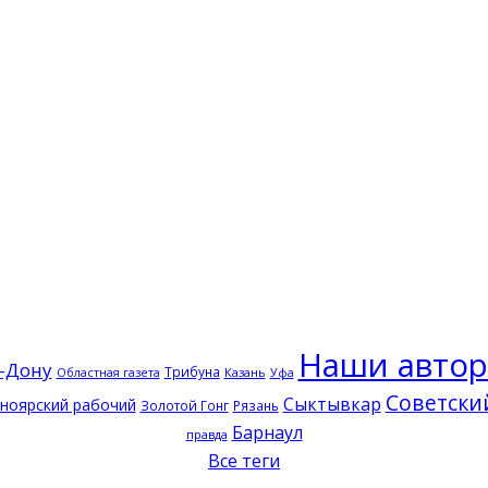
Наши авто
-Дону
Трибуна
Казань
Областная газета
Уфа
Советски
Сыктывкар
ноярский рабочий
Золотой Гонг
Рязань
Барнаул
правда
Все теги