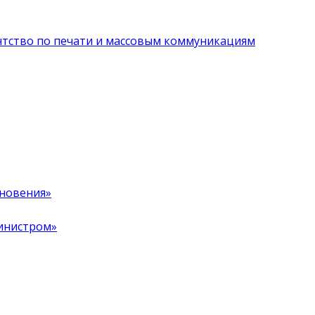
нтство по печати и массовым коммуникациям
хновения»
инистром»