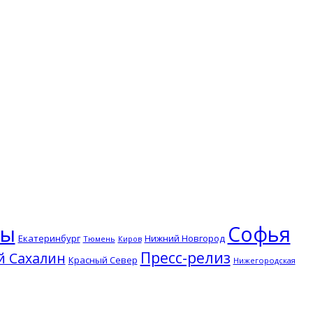
ры
Софья
Екатеринбург
Нижний Новгород
Тюмень
Киров
Пресс-релиз
й Сахалин
Красный Север
Нижегородская