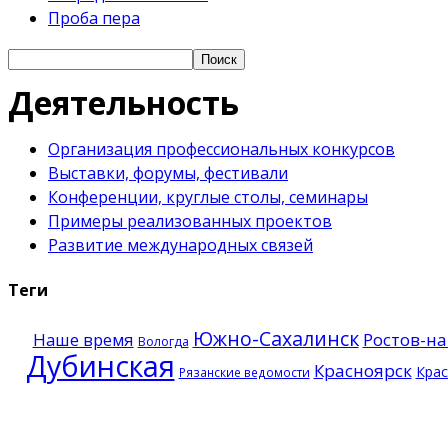
Проба пера
Деятельность
Организация профессиональных конкурсов
Выставки, форумы, фестивали
Конференции, круглые столы, семинары
Примеры реализованных проектов
Развитие международных связей
Теги
Южно-Сахалинск
Наше время
Ростов-на
Вологда
Дубинская
Красноярск
Крас
Рязанские ведомости