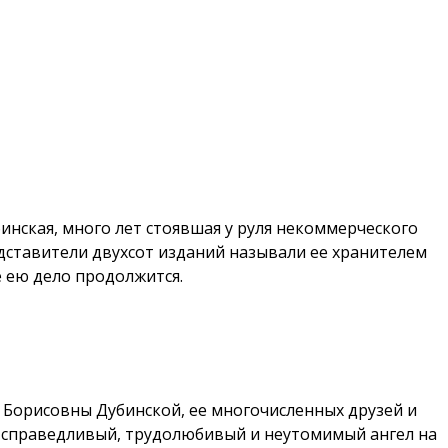
инская, много лет стоявшая у руля некоммерческого
дставители двухсот изданий называли ее хранителем
е ею дело продолжится.
 Борисовны Дубинской, ее многочисленных друзей и
й и справедливый, трудолюбивый и неутомимый ангел на