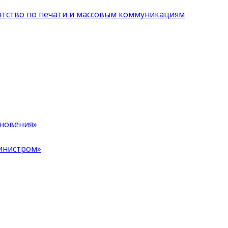
нтство по печати и массовым коммуникациям
хновения»
инистром»