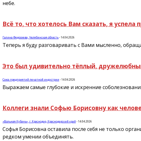
небе.
Всё то, что хотелось Вам сказать, я успела
Галина Федосеева, Челябинская область
-
14.04.2026
Теперь я буду разговаривать с Вами мысленно, обраща
Это был удивительно тёплый, дружелюбный 
Союз предприятий печатной индустрии
-
14.04.2026
Выражаем самые глубокие и искренние соболезнования
Коллеги знали Софью Борисовну как челов
«Вольная Кубань», г. Краснодар, Краснодарский край
-
14.04.2026
Софья Борисовна оставила после себя не только орга
редком умении объединять.