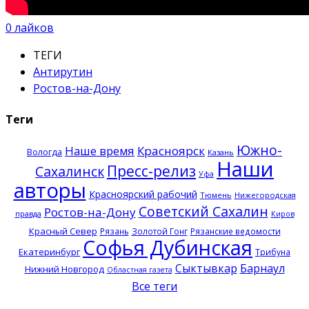
0
лайков
ТЕГИ
Антирутин
Ростов-на-Дону
Теги
Южно-
Наше время
Красноярск
Вологда
Казань
Наши
Пресс-релиз
Сахалинск
Уфа
авторы
Красноярский рабочий
Тюмень
Нижегородская
Советский Сахалин
Ростов-на-Дону
правда
Киров
Красный Север
Рязань
Золотой Гонг
Рязанские ведомости
Софья Дубинская
Екатеринбург
Трибуна
Сыктывкар
Барнаул
Нижний Новгород
Областная газета
Все теги