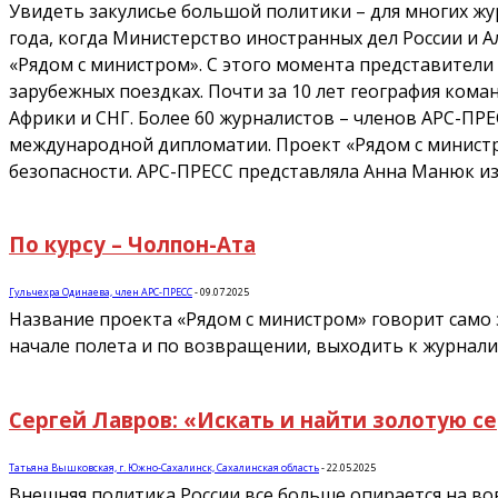
Увидеть закулисье большой политики – для многих жу
года, когда Министерство иностранных дел России и 
«Рядом с министром». С этого момента представител
зарубежных поездках. Почти за 10 лет география кома
Африки и СНГ. Более 60 журналистов – членов АРС-П
международной дипломатии. Проект «Рядом с министро
безопасности. АРС-ПРЕСС представляла Анна Манюк и
По курсу – Чолпон-Ата
Гульчехра Одинаева, член АРС-ПРЕСС
-
09.07.2025
Название проекта «Рядом с министром» говорит само з
начале полета и по возвращении, выходить к журналис
Сергей Лавров: «Искать и найти золотую с
Татьяна Вышковская, г. Южно-Сахалинск, Сахалинская область
-
22.05.2025
Внешняя политика России все больше опирается на во