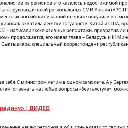
рналистов из регионов это казалось недостижимой про
Альянс руководителей региональных СМИ России (АРС-П
и местных российских изданий впервые получили возмо
ндировок охватила десятки государств: Китай и США, Бр
РЕСС – написали эксклюзивные репортажи, превратив л
м» продолжается, его новая глава – Беларусь и III М
з Сыктывкара, специальный корреспондент республикан
а себя. С министром летим в одном самолете. А у Серге
там, отвечать на любые вопросы «без галстука», можно
ередину» | ВИДЕО
влечение наших регионов в обширные связи со своими п