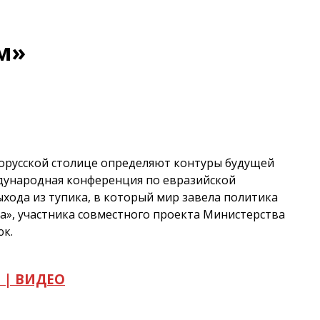
м»
орусской столице определяют контуры будущей
ждународная конференция по евразийской
ыхода из тупика, в который мир завела политика
а», участника совместного проекта Министерства
юк.
а | ВИДЕО