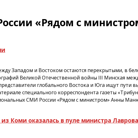
России «Рядом с министро
ми
жду Западом и Востоком остаются перекрытыми, в бел
тографий Великой Отечественной войны III Минская ме
 представители глобального Востока и Юга ищут пути в
атериале специального корреспондента газеты «Трибун
гиональных СМИ России «Рядом с министром» Анны Ман
из Коми оказалась в пуле министра Лавров