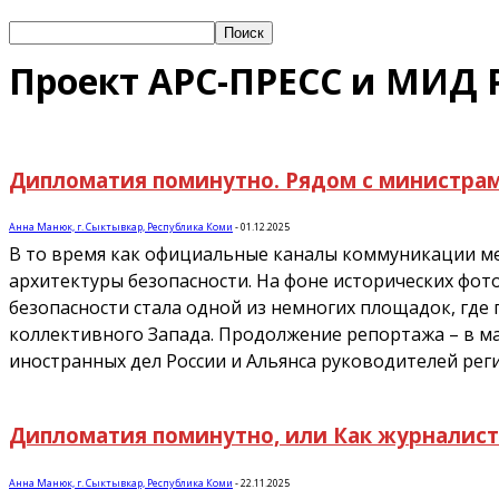
Проект АРС-ПРЕСС и МИД 
Дипломатия поминутно. Рядом с министра
Анна Манюк, г. Сыктывкар, Республика Коми
-
01.12.2025
В то время как официальные каналы коммуникации ме
архитектуры безопасности. На фоне исторических фо
безопасности стала одной из немногих площадок, где
коллективного Запада. Продолжение репортажа – в м
иностранных дел России и Альянса руководителей ре
Дипломатия поминутно, или Как журналист 
Анна Манюк, г. Сыктывкар, Республика Коми
-
22.11.2025