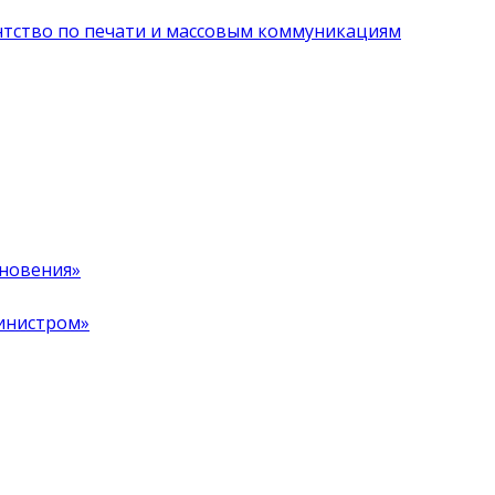
нтство по печати и массовым коммуникациям
хновения»
инистром»