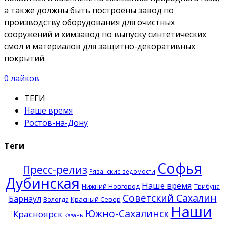
а также должны быть построены завод по
производству оборудования для очистных
сооружений и химзавод по выпуску синтетических
смол и материалов для защитно-декоративных
покрытий.
0
лайков
ТЕГИ
Наше время
Ростов-на-Дону
Теги
Софья
Пресс-релиз
Рязанские ведомости
Дубинская
Наше время
Нижний Новгород
Трибуна
Советский Сахалин
Барнаул
Красный Север
Вологда
Наши
Южно-Сахалинск
Красноярск
Казань