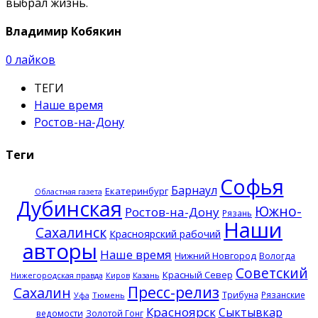
выбрал жизнь.
Владимир Кобякин
0
лайков
ТЕГИ
Наше время
Ростов-на-Дону
Теги
Софья
Барнаул
Екатеринбург
Областная газета
Дубинская
Южно-
Ростов-на-Дону
Рязань
Наши
Сахалинск
Красноярский рабочий
авторы
Наше время
Нижний Новгород
Вологда
Советский
Красный Север
Нижегородская правда
Казань
Киров
Пресс-релиз
Сахалин
Трибуна
Рязанские
Тюмень
Уфа
Красноярск
Сыктывкар
ведомости
Золотой Гонг