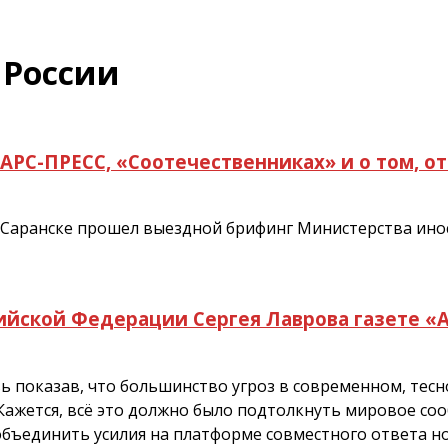
 России
АРС-ПРЕСС, «Соотечественниках» и о том, от
 в Саранске прошел выездной брифинг Министерства ин
ийской Федерации Сергея Лаврова газете «
вь показав, что большинство угроз в современном, те
Кажется, всё это должно было подтолкнуть мировое соо
объединить усилия на платформе совместного ответа н