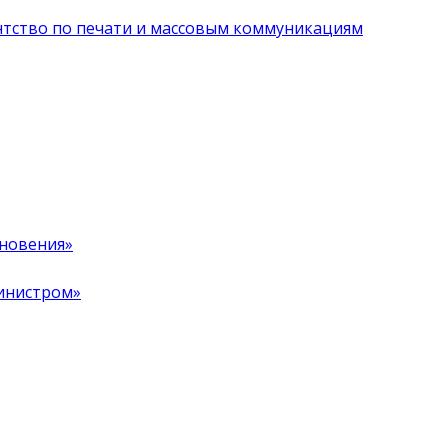
нтство по печати и массовым коммуникациям
хновения»
инистром»