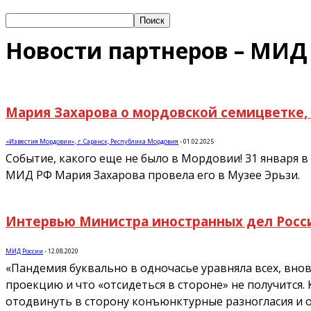
Новости партнеров – МИД
Мария Захарова о мордовской семицветке, 
«Известия Мордовии», г. Саранск, Республика Мордовия
-
01.02.2025
Событие, какого еще не было в Мордовии! 31 января
МИД РФ Мария Захарова провела его в Музее Эрьзи.
Интервью Министра иностранных дел Росс
МИД России
-
12.08.2020
«Пандемия буквально в одночасье уравняла всех, вно
проекцию и что «отсидеться в стороне» не получится. 
отодвинуть в сторону конъюнктурные разногласия и 