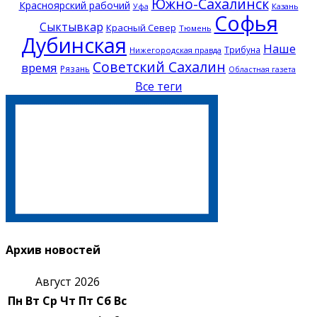
Южно-Сахалинск
Красноярский рабочий
Казань
Уфа
Софья
Сыктывкар
Красный Север
Тюмень
Дубинская
Наше
Трибуна
Нижегородская правда
Советский Сахалин
время
Рязань
Областная газета
Все теги
Архив новостей
Август 2026
Пн
Вт
Ср
Чт
Пт
Сб
Вс