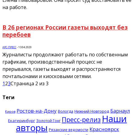
на работе.
В 26 регионах России газеты выходят без
перебоев
АРС-ПРЕСС
-
13.04.2020
Журналисты продолжают работать по собственным
графикам, производственный процесс не
прерывался, газеты выходят и распространяются
почтальонами и киосковыми сетями.
1
2
3
Страница 2 из 3
Теги
Ростов-на-Дону
Барнаул
Нижний Новгород
Вологда
Киров
Наши
Пресс-релиз
Екатеринбург
Золотой Гонг
авторы
Красноярск
Рязанские ведомости