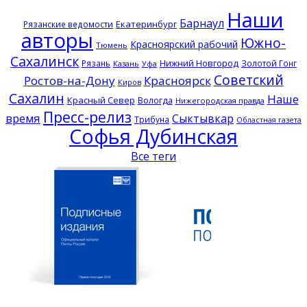
Наши
Барнаул
Екатеринбург
Рязанские ведомости
авторы
Южно-
Красноярский рабочий
Тюмень
Сахалинск
Нижний Новгород
Рязань
Золотой Гонг
Казань
Уфа
Советский
Ростов-на-Дону
Красноярск
Киров
Сахалин
Наше
Красный Север
Вологда
Нижегородская правда
Пресс-релиз
время
Сыктывкар
Трибуна
Областная газета
Софья Дубинская
Все теги