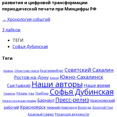
развития и цифровой трансформации
периодической печати при Минцифры РФ
→ Хронология событий
3
лайков
ТЕГИ
Софья Дубинская
Теги
Советский Сахалин
Екатеринбург
Казань
Областная газета
Южно-Сахалинск
Ростов-на-Дону
Киров
Наши авторы
Наше время
Сыктывкар
Софья Дубинская
Рязань
Трибуна
Тюмень
Уфа
Пресс-релиз
Барнаул
Красноярский
Нижегородская правда
Красноярск
рабочий
Нижний Новгород
Вологда
Золотой Гонг
Красный Север
Рязанские ведомости