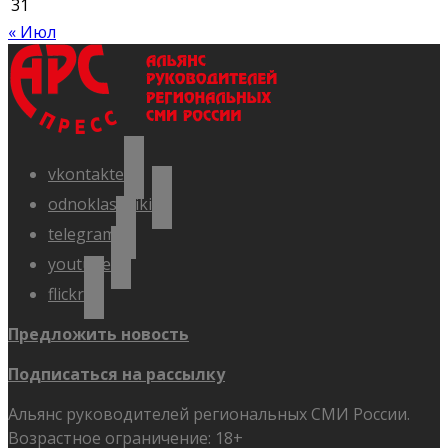
31
« Июл
vkontakte
odnoklassniki
telegram
youtube
flickr
Предложить новость
Подписаться на рассылку
Альянс руководителей региональных СМИ России.
Возрастное ограничение: 18+