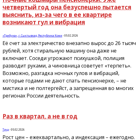
четвертый год она безуспешно пытается
выяснить, из-за чего в ее квартире
возникают гул и вибрация
«Трибуна», г. Сыктывкар, Республика Коми
-
05.02.2026
Её счет за электричество внезапно вырос до 26 тысяч
рублей, хотя стиральную машину она даже не
включает. Соседи угрожают психушкой, полиция
разводит руками, а чиновница советует «терпеть».
Возможно, разгадка ночных гулов и вибраций,
которые годами не дают спать пенсионерке, – не
мистика и не полтергейст, а запрещенная во многих
регионах России деятельность.
Раз в квартал, а не в год
Труд
-
05.02.2026
Рост цен – ежеквартально, а индексация – ежегодно.