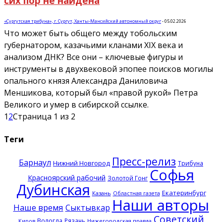
сих пор не найдена
«Сургутская трибуна», г. Сургут, Ханты-Мансийский автономный округ
-
05.02.2026
Что может быть общего между тобольским
губернатором, казачьими кланами XIX века и
анализом ДНК? Все они – ключевые фигуры и
инструменты в двухвековой эпопее поисков могилы
опального князя Александра Даниловича
Меншикова, который был «правой рукой» Петра
Великого и умер в сибирской ссылке.
1
2
Страница 1 из 2
Теги
Пресс-релиз
Барнаул
Нижний Новгород
Трибуна
Софья
Красноярский рабочий
Золотой Гонг
Дубинская
Екатеринбург
Казань
Областная газета
Наши авторы
Наше время
Сыктывкар
Советский
Вологда
Рязань
Нижегородская правда
Киров