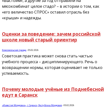
«выстоим», а другие за год отправили на
мясокомбинат целое стадо? – в истории о том, как
«его величество СПРОС» оставил отрасль без
«крыши» и надежды.
Оценки за поведение: зачем российской
школе новый старый ориентир
Комсомольская правда
-
05.02.2026
Советская практика может снова стать частью
учебного процесса – дисциплинирующего. Речь о
возвращении нормы, которая оценивает не только
успеваемость.
Почему молодые учёные из Поднебесной
едут в Саранск
«Известия Мордовии», г. Саранск, Республика Мордовия
-
05.02.2026