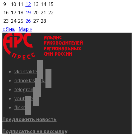
9
10
11
12
13
14
15
16
17
18
19
20
21
22
23
24
25
26
27
28
« Янв
Мар »
vkontakte
odnoklassniki
telegram
youtube
flickr
Предложить новость
Подписаться на рассылку