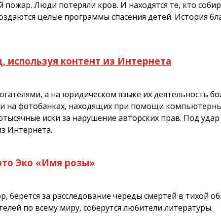
й пожар. Люди потеряли кров. И находятся те, кто соби
 создаются целые программы спасения детей. История бл
д, используя контент из Интернета
гателями, а на юридическом языке их деятельность бо
 на фотобанках, находящих при помощи компьютерных
ысячные иски за нарушение авторских прав. Под удар 
из Интернета.
рто Эко «Имя розы»
 берется за расследование череды смертей в тихой оби
телей по всему миру, соберутся любители литературы.