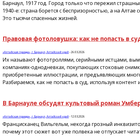
Барнаул, 1917 год. Город только что пережил страшны
1940-е: страна борется с беспризорностью, а на Алтае
Это тысячи спасенных жизней.
Правовая фотоловушка: как не попасть в су
«Алтайская правда», г. Барнаул, Алтайский край
-
26.03.2026
Их называют фототроллями, серийными истцами, вымо
компаниях-однодневках, покупающих стоковые снимки
приобретенные иллюстрации, и предъявляющих многот
Разбираемся, как не попасть в суд, используя контент 
В Барнауле обсудят культовый роман Умбе
«Алтайская правда», г. Барнаул, Алтайский край
-
12.03.2026
Францисканец Вильгельм, некогда грозный инквизитор,
почему этот сюжет вот уже полвека не отпускает чита