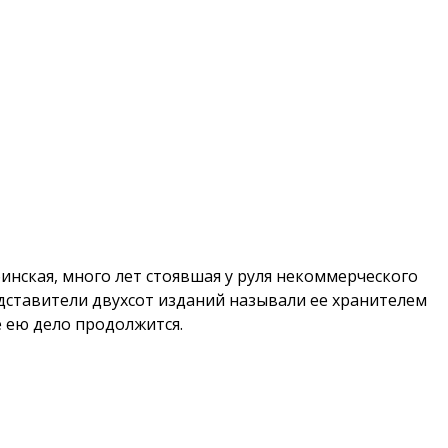
инская, много лет стоявшая у руля некоммерческого
дставители двухсот изданий называли ее хранителем
е ею дело продолжится.