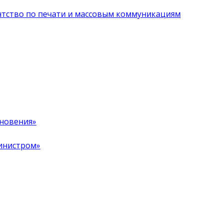
нтство по печати и массовым коммуникациям
хновения»
инистром»