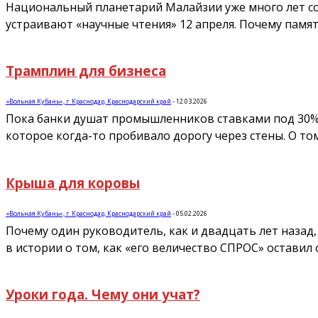
Национальный планетарий Малайзии уже много лет со
устраивают «научные чтения» 12 апреля. Почему памя
Трамплин для бизнеса
«Вольная Кубань», г. Краснодар, Краснодарский край
-
12.03.2026
Пока банки душат промышленников ставками под 30% го
которое когда-то пробивало дорогу через стены. О том
Крыша для коровы
«Вольная Кубань», г. Краснодар, Краснодарский край
-
05.02.2026
Почему один руководитель, как и двадцать лет назад,
в истории о том, как «его величество СПРОС» оставил
Уроки года. Чему они учат?