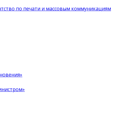
нтство по печати и массовым коммуникациям
хновения»
инистром»