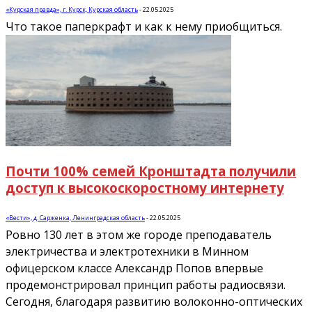
«Курская правда», г. Курск, Курская область
-
22.05.2025
Что такое паперкрафт и как к нему приобщиться.
Почти 100% семей Кронштадта получили
доступ к высокоскоростному интернету
«Вести», д. Сарженка, Ленинградская область
-
22.05.2025
Ровно 130 лет в этом же городе преподаватель
электричества и электротехники в Минном
офицерском классе Александр Попов впервые
продемонстрировал принцип работы радиосвязи.
Сегодня, благодаря развитию волоконно-оптических