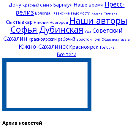
Пресс-
Дону
Наше время
Барнаул
Красный Север
релиз
Вологда
Рязанские ведомости
Казань
Тюмень
Наши авторы
Сыктывкар
Нижний Новгород
Софья Дубинская
Советский
Уфа
Сахалин
Красноярский рабочий
Золотой Гонг
Областная газета
Южно-Сахалинск
Красноярск
Трибуна
Все теги
Архив новостей