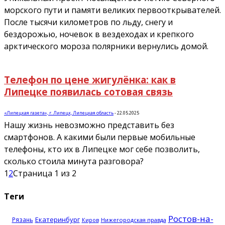
морского пути и памяти великих первооткрывателей.
После тысячи километров по льду, снегу и
бездорожью, ночевок в вездеходах и крепкого
арктического мороза полярники вернулись домой.
Телефон по цене жигулёнка: как в
Липецке появилась сотовая связь
«Липецкая газета», г. Липецк, Липецкая область
-
22.05.2025
Нашу жизнь невозможно представить без
смартфонов. А какими были первые мобильные
телефоны, кто их в Липецке мог себе позволить,
сколько стоила минута разговора?
1
2
Страница 1 из 2
Теги
Ростов-на-
Екатеринбург
Рязань
Нижегородская правда
Киров