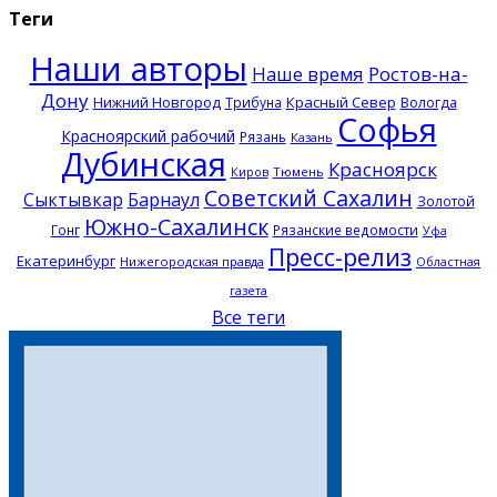
Теги
Наши авторы
Наше время
Ростов-на-
Дону
Нижний Новгород
Красный Север
Трибуна
Вологда
Софья
Красноярский рабочий
Рязань
Казань
Дубинская
Красноярск
Тюмень
Киров
Советский Сахалин
Сыктывкар
Барнаул
Золотой
Южно-Сахалинск
Гонг
Рязанские ведомости
Уфа
Пресс-релиз
Екатеринбург
Нижегородская правда
Областная
газета
Все теги