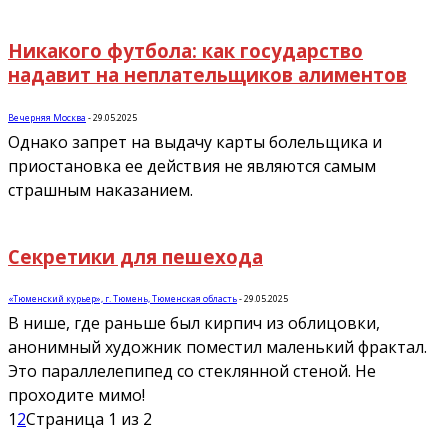
Никакого футбола: как государство
надавит на неплательщиков алиментов
Вечерняя Москва
-
29.05.2025
Однако запрет на выдачу карты болельщика и
приостановка ее действия не являются самым
страшным наказанием.
Секретики для пешехода
«Тюменский курьер», г. Тюмень, Тюменская область
-
29.05.2025
В нише, где раньше был кирпич из облицовки,
анонимный художник поместил маленький фрактал.
Это параллелепипед со стеклянной стеной. Не
проходите мимо!
1
2
Страница 1 из 2