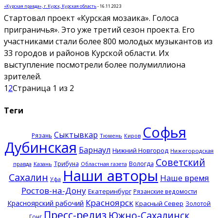
«Курская правда», г. Курск, Курская область
-
16.11.2023
Стартовал проект «Курская мозаика». Голоса
приграничья». Это уже третий сезон проекта. Его
участниками стали более 800 молодых музыкантов из
33 городов и районов Курской области. Их
выступление посмотрели более полумиллиона
зрителей.
1
2
Страница 1 из 2
Теги
Софья
Сыктывкар
Рязань
Тюмень
Киров
Дубинская
Барнаул
Нижний Новгород
Нижегородская
Советский
Трибуна
Вологда
правда
Казань
Областная газета
Наши авторы
Сахалин
Наше время
Уфа
Ростов-на-Дону
Екатеринбург
Рязанские ведомости
Красноярск
Красноярский рабочий
Красный Север
Золотой
Пресс-релиз
Южно-Сахалинск
Гонг