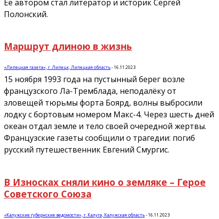
Ее автором стал литератор и историк Сергей
Полонский.
Маршрут длиною в жизнь
«Липецкая газета», г. Липецк, Липецкая область
-
16.11.2023
15 ноября 1993 года на пустынный берег возле
французского Ла-Тремблада, неподалёку от
зловещей тюрьмы форта Боярд, волны выбросили
лодку с бортовым номером Макс-4. Через шесть дней
океан отдал земле и тело своей очередной жертвы.
Французские газеты сообщили о трагедии: погиб
русский путешественник Евгений Смургис.
В Износках сняли кино о земляке – Герое
Советского Союза
«Калужские губернские ведомости», г. Калуга, Калужская область
-
16.11.2023