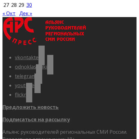
27
28
29
30
« Окт
Дек »
vkontakte
odnoklassniki
telegram
youtube
flickr
Предложить новость
Подписаться на рассылку
Альянс руководителей региональных СМИ России.