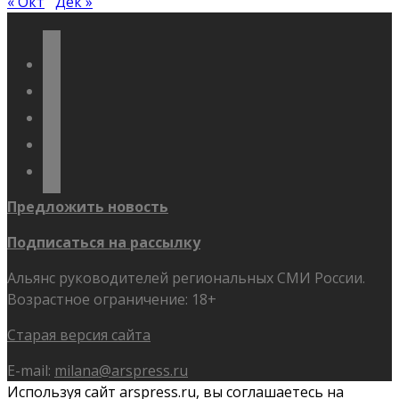
« Окт
Дек »
vkontakte
odnoklassniki
telegram
youtube
flickr
Предложить новость
Подписаться на рассылку
Альянс руководителей региональных СМИ России.
Возрастное ограничение: 18+
Старая версия сайта
E-mail:
milana@arspress.ru
Используя сайт arspress.ru, вы соглашаетесь на