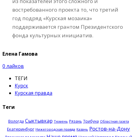
из показателей этого сложного и
востребованного проекта то, что третий
год подряд «Курская мозаика»
поддерживается грантом Президентского
фонда культурных инициатив.
Елена Гамова
0
лайков
ТЕГИ
Курск
Курская правда
Теги
Сыктывкар
Вологда
Рязань
Трибуна
Тюмень
Областная газета
Ростов-на-Дону
Екатеринбург
Нижегородская правда
Казань
Наше время
Нижний Новгород
Красный
Рязанские ведомости