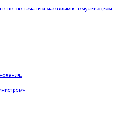
нтство по печати и массовым коммуникациям
хновения»
инистром»