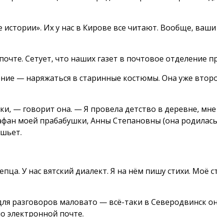
е истории». Их у нас в Кирове все читают. Вообще, ваш
 почте. Сетует, что наших газет в почтовое отделение 
чение — наряжаться в старинные костюмы. Она уже второй
и, — говорит она. — Я провела детство в деревне, мне
афан моей прабабушки, Анны Степановны (она родилась в
 шьет.
епца. У нас вятский диалект. Я на нём пишу стихи. Моё
для разговоров маловато — всё-таки в Северодвинск он
о электронной почте.