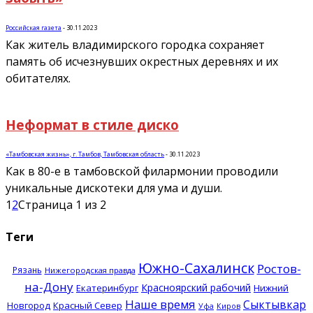
Российская газета
-
30.11.2023
Как житель владимирского городка сохраняет
память об исчезнувших окрестных деревнях и их
обитателях.
Неформат в стиле диско
«Тамбовская жизнь», г. Тамбов, Тамбовская область
-
30.11.2023
Как в 80-е в тамбовской филармонии проводили
уникальные дискотеки для ума и души.
1
2
Страница 1 из 2
Теги
Южно-Сахалинск
Ростов-
Рязань
Нижегородская правда
на-Дону
Красноярский рабочий
Екатеринбург
Нижний
Наше время
Сыктывкар
Новгород
Красный Север
Уфа
Киров