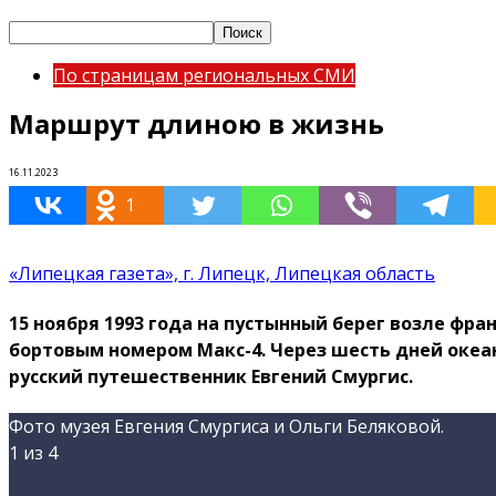
По страницам региональных СМИ
Маршрут длиною в жизнь
16.11.2023
1
«Липецкая газета», г. Липецк, Липецкая область
15 ноября 1993 года на пустынный берег возле фр
бортовым номером Макс-4. Через шесть дней океа
русский путешественник Евгений Смургис.
Фото музея Евгения Смургиса и Ольги Беляковой.
1
из 4