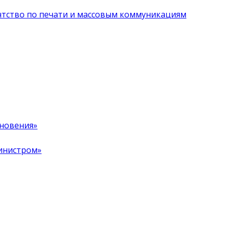
нтство по печати и массовым коммуникациям
хновения»
инистром»