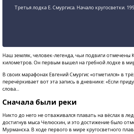
Третья лодка Е. Смургиса. Начало кругосветки. 199
Наш земляк, человек-легенда, чьи подвиги отмечены К
километров. Он первым вышел на гребной лодке в миро
В своих марафонах Евгений Смургис «отметился» в трёх
перечёркивает вот эта запись в дневнике: «Если прид
слова…
Сначала были реки
Никто до него не отваживался плавать на вёслах в ле
достигнув мыса Челюскин, и это достижение было от
Мурманска. В ходе первого в мире кругосветного пла