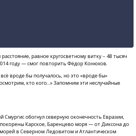
 расстояние, равное кругосветному витку – 48 тысяч
 2014 году — смог повторить Фёдор Конюхов.
 всё вроде бы получалось, но это «вроде бы»
 посмотрим, кто кого…» Запомним эти неслучайные
ий Смургис обогнул северную оконечность Евразии,
 покорены Карское, Баренцево моря — от Диксона до
х морей в Северном Ледовитом и Атлантическом