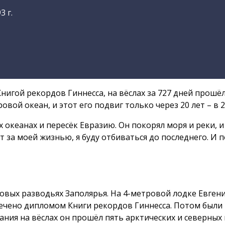
3 г.
нигой рекордов Гиннесса, на вёслах за 727 дней прошёл
вой океан, и этот его подвиг только через 20 лет – в
 океанах и пересёк Евразию. Он покорял моря и реки, и
ут за моей жизнью, я буду отбиваться до последнего. И
довых разводьях Заполярья. На 4-метровой лодке Евген
мечено дипломом Книги рекордов Гиннесса. Потом были
вания на вёслах он прошёл пять арктических и северны