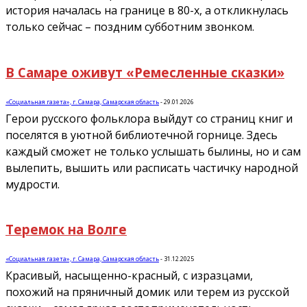
история началась на границе в 80-х, а откликнулась
только сейчас – поздним субботним звонком.
В Самаре оживут «Ремесленные сказки»
«Социальная газета», г. Самара, Самарская область
-
29.01.2026
Герои русского фольклора выйдут со страниц книг и
поселятся в уютной библиотечной горнице. Здесь
каждый сможет не только услышать былины, но и сам
вылепить, вышить или расписать частичку народной
мудрости.
Теремок на Волге
«Социальная газета», г. Самара, Самарская область
-
31.12.2025
Красивый, насыщенно-красный, с изразцами,
похожий на пряничный домик или терем из русской