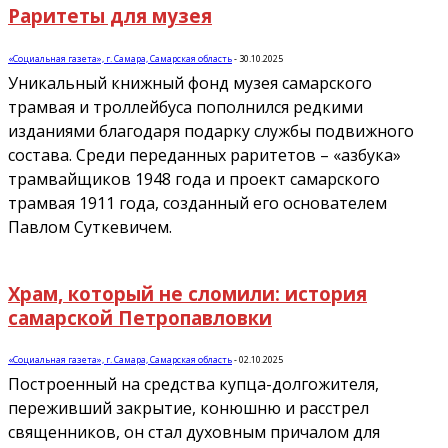
Раритеты для музея
«Социальная газета», г. Самара, Самарская область
-
30.10.2025
Уникальный книжный фонд музея самарского
трамвая и троллейбуса пополнился редкими
изданиями благодаря подарку службы подвижного
состава. Среди переданных раритетов – «азбука»
трамвайщиков 1948 года и проект самарского
трамвая 1911 года, созданный его основателем
Павлом Суткевичем.
Храм, который не сломили: история
самарской Петропавловки
«Социальная газета», г. Самара, Самарская область
-
02.10.2025
Построенный на средства купца-долгожителя,
переживший закрытие, конюшню и расстрел
священников, он стал духовным причалом для