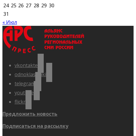
24
25
26
27
28
29
30
31
« Июл
vkontakte
odnoklassniki
telegram
youtube
flickr
Предложить новость
Подписаться на рассылку