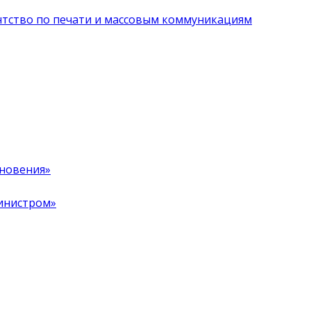
нтство по печати и массовым коммуникациям
хновения»
инистром»