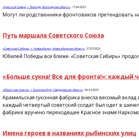
«Красный Север», г. Вологда, Вологодская область
-
17.04.2025
Могут ли родственники фронтовиков претендовать на
Путь маршала Советского Союза
«Советская Сибирь», г. Новосибирск, Новосибирская область
-
27.03.2025
Юбилей Победы все ближе. «Советская Сибирь» продол
«Больше сукна! Все для фронта!»: каждый 
«Областная газета», г. Екатеринбург, Свердловская область
-
06.03.2025
Арамильская суконная фабрика внесла весомый вклад 
каждый четвертый советский солдат был одет в шинель
фабрике вручено переходящее Красное знамя Нарком
Имена героев в названиях рыбинских улиц