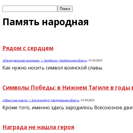
Память народная
Рядом с сердцем
«Южноуральская панорама», г. Челябинск, Челябинская область
-
01.05.2025
Как нужно носить символ воинской славы.
Символы Победы: в Нижнем Тагиле в годы 
«Областная газета», г. Екатеринбург, Свердловская область
-
01.05.2025
Кроме того, именно здесь зародилось Всесоюзное дви
Награда не нашла героя