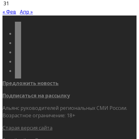
31
« Фев
Апр »
vkontakte
odnoklassniki
telegram
youtube
flickr
Предложить новость
Подписаться на рассылку
Альянс руководителей региональных СМИ России.
Возрастное ограничение: 18+
Старая версия сайта