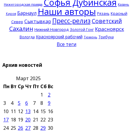
Софья Дубинская
Нижегородская правда
Казань
Наши авторы
Барнаул
Красный
Рязань
Киров
Пресс-релиз
Советский
Сыктывкар
Север
Сахалин
Красноярск
Нижний Новгород
Золотой Гонг
Красноярский рабочий
Вологда
Трибуна
Тюмень
Все теги
Архив новостей
Март 2025
Пн
Вт
Ср
Чт
Пт
Сб
Вс
1
2
3
4
5
6
7
8
9
10
11
12
13
14
15
16
17
18
19
20
21
22
23
24
25
26
27
28
29
30