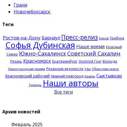
Грани
Новочебоксарск
Теги
Пресс-релиз
Ростов-на-Дону
Барнаул
Трибуна
Киров
Софья Дубинская
Наше время
Красный
Южно-Сахалинск
Советский Сахалин
Север
Красноярск
Екатеринбург
Рязань
Золотой Гонг
Вологда
Рязанские ведомости
Нижегородская правда
Уфа
Областная газета
Сыктывкар
Красноярский рабочий
Нижний Новгород
Казань
Наши авторы
Тюмень
Все теги
Архив новостей
Февраль 2025