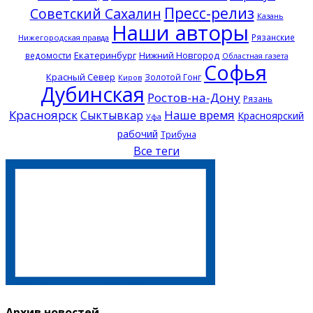
Пресс-релиз
Советский Сахалин
Казань
Наши авторы
Рязанские
Нижегородская правда
Екатеринбург
Нижний Новгород
ведомости
Областная газета
Софья
Красный Север
Золотой Гонг
Киров
Дубинская
Ростов-на-Дону
Рязань
Красноярск
Наше время
Сыктывкар
Красноярский
Уфа
рабочий
Трибуна
Все теги
Архив новостей