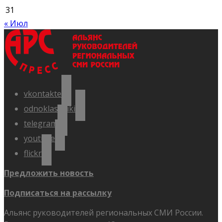
31
« Июл
vkontakte
odnoklassniki
telegram
youtube
flickr
Предложить новость
Подписаться на рассылку
Альянс руководителей региональных СМИ России.