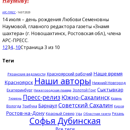
Наумову!
АРС-ПРЕСС
-
14.07.2020
14 июля – день рождения Любови Семеновны
Наумовой, главного редактора газеты «Знамя
шахтера» (г. Новошахтинск, Ростовская обл.), члена
АРС-ПРЕСС.
1
2
3
4
...
10
Страница 3 из 10
Теги
Наше время
Красноярский рабочий
Рязанские ведомости
Наши авторы
Красноярск
Нижний Новгород
Сыктывкар
Екатеринбург
Золотой Гонг
Нижегородская правда
Пресс-релиз
Южно-Сахалинск
Тюмень
Казань
Советский Сахалин
Барнаул
Вологда
Трибуна
Киров
Ростов-на-Дону
Красный Север
Рязань
Уфа
Областная газета
Софья Дубинская
Все теги