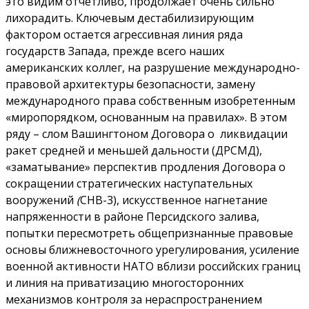
это видим отчетливо, продолжает очень сильно
лихорадить. Ключевым дестабилизирующим
фактором остается агрессивная линия ряда
государств Запада, прежде всего наших
американских коллег, на разрушение международно-
правовой архитектуры безопасности, замену
международного права собственным изобретенным
«миропорядком, основанным на правилах». В этом
ряду – слом Вашингтоном Договора о ликвидации
ракет средней и меньшей дальности (ДРСМД),
«заматывание» перспектив продления Договора о
сокращении стратегических наступательных
вооружений
(
СНВ-3), искусственное нагнетание
напряженности в районе Персидского залива,
попытки пересмотреть общепризнанные правовые
основы ближневосточного урегулирования, усиление
военной активности НАТО вблизи российских границ
и линия на приватизацию многосторонних
механизмов контроля за нераспространением