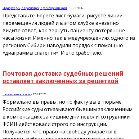
«Красраб.ру», г. Красноярск, Красноярский край
-
12.03.2026
Представьте: берете лист бумаги, рисуете линии
перемещения людей и в этом клубке внезапно
видите ответ, как вернуть пациенту потерянные
часы жизни. Именно так в медучреждениях одного из
регионов Сибири наводили порядок с помощью
«диаграммы спагетти». И это сработало.
Почтовая доставка судебных решений
оставляет заключенных за решеткой
Независимая газета
-
12.03.2026
Формально вы правы, но по факту вы в тюрьме.
Российские суды отказывают бывшим заключенным
в компенсациях за лишние дни неволи: сотрудники
ФСИН действовали строго по инструкции.
Получается, что право на свободу упирается в
скорость работы почтового ведомства, и за этот