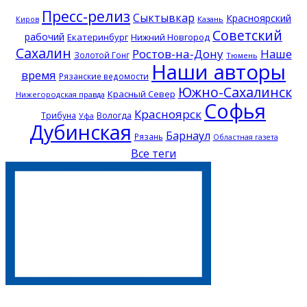
Пресс-релиз
Сыктывкар
Красноярский
Казань
Киров
Советский
рабочий
Екатеринбург
Нижний Новгород
Сахалин
Ростов-на-Дону
Наше
Золотой Гонг
Тюмень
Наши авторы
время
Рязанские ведомости
Южно-Сахалинск
Красный Север
Нижегородская правда
Софья
Красноярск
Трибуна
Вологда
Уфа
Дубинская
Барнаул
Рязань
Областная газета
Все теги