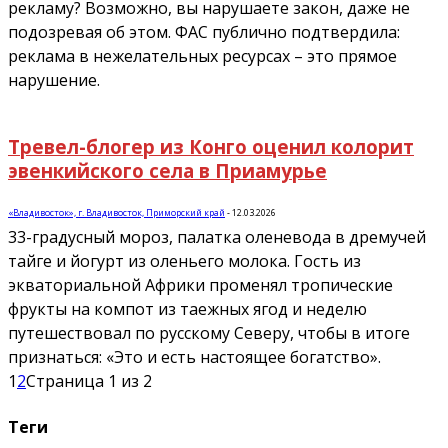
рекламу? Возможно, вы нарушаете закон, даже не
подозревая об этом. ФАС публично подтвердила:
реклама в нежелательных ресурсах – это прямое
нарушение.
Тревел-блогер из Конго оценил колорит
эвенкийского села в Приамурье
«Владивосток», г. Владивосток, Приморский край
-
12.03.2026
33-градусный мороз, палатка оленевода в дремучей
тайге и йогурт из оленьего молока. Гость из
экваториальной Африки променял тропические
фрукты на компот из таежных ягод и неделю
путешествовал по русскому Северу, чтобы в итоге
признаться: «Это и есть настоящее богатство».
1
2
Страница 1 из 2
Теги