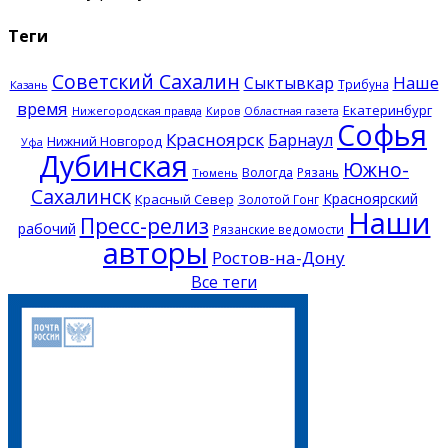
Теги
Советский Сахалин
Наше
Сыктывкар
Трибуна
Казань
время
Екатеринбург
Нижегородская правда
Киров
Областная газета
Софья
Красноярск
Барнаул
Нижний Новгород
Уфа
Дубинская
Южно-
Вологда
Рязань
Тюмень
Сахалинск
Красноярский
Красный Север
Золотой Гонг
Наши
Пресс-релиз
рабочий
Рязанские ведомости
авторы
Ростов-на-Дону
Все теги