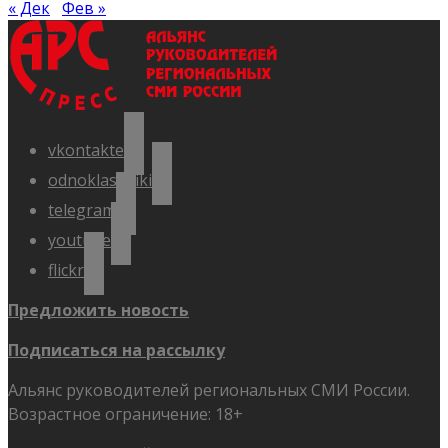
« Дек
Фев »
vkontakte
odnoklassniki
telegram
youtube
flickr
Предложить новость
Подписаться на рассылку
Альянс руководителей региональных СМИ России.
Возрастное ограничение: 18+