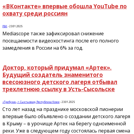
«ВКонтакте» впервые обошла YouTube по
охвату среди россиян
РБК
-
23.01.2025
Mediascope также зафиксировал снижение
посещаемости видеохостинга после его полного
замедления в России на 6% за год.
Доктор, который придумал «Артек».
Будущий создатель знаменитого
всесоюзного детского лагеря отбывал
трехлетнюю ссылку в Усть-Сысольске
«Трибуна», г. Сыктывкар, Республика Коми
-
23.01.2025
Сто лет назад на празднике московской пионерии
впервые было объявлено о создании детского лагеря
в Крыму – в урочище Артек на берегу одноименной
реки. Уже в следующем году состоялась первая смена