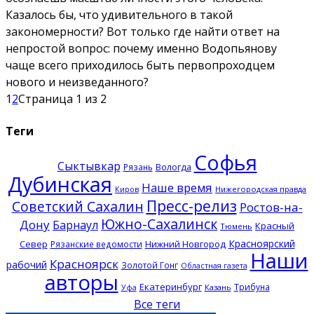
Казалось бы, что удивительного в такой
закономерности? Вот только где найти ответ на
непростой вопрос: почему именно Водопьянову
чаще всего приходилось быть первопроходцем
нового и неизведанного?
1
2
Страница 1 из 2
Теги
Софья
Сыктывкар
Рязань
Вологда
Дубинская
Наше время
Нижегородская правда
Киров
Пресс-релиз
Советский Сахалин
Ростов-на-
Южно-Сахалинск
Дону
Барнаул
Красный
Тюмень
Красноярский
Север
Нижний Новгород
Рязанские ведомости
Наши
Красноярск
рабочий
Золотой Гонг
Областная газета
авторы
Екатеринбург
Трибуна
Казань
Уфа
Все теги