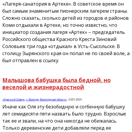
«Лагеря-санатория в Артеке». В советское время он
был самым знаменитым пионерским лагерем страны.
Сложно сказать, сколько детей из городов и районов
Коми отдыхали в Артеке, но точно известно, что
инициатор создания лагеря «Артек» – председатель
Российского общества Красного Креста Зиновий
Соловьев три года «отдыхал» в Усть-Сысольске. В
столицу Зырянского края он попал не по своей воле, а
был отправлен в ссылку.
Малышова бабушка была бедной, но
веселой и жизнерадостной
«Красный Север», г. Вологда, Вологодская область
-
23.01.2025
Иначе как Оля эту безобидную и согбенную бабушку
лет семидесяти пяти назвать было трудно. Взрослые
так ее и звали, на что она никогда не обижалась.
Только деревенские дети добавляли перед ее