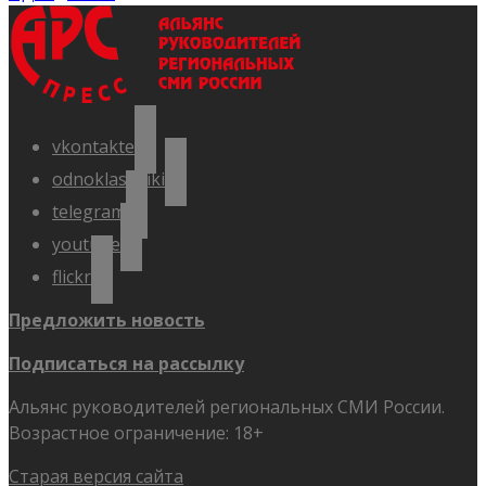
vkontakte
odnoklassniki
telegram
youtube
flickr
Предложить новость
Подписаться на рассылку
Альянс руководителей региональных СМИ России.
Возрастное ограничение: 18+
Старая версия сайта