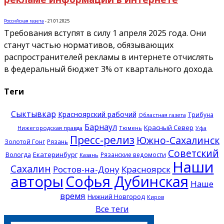
Российская газета
-
21.01.2025
Требования вступят в силу 1 апреля 2025 года. Они
станут частью нормативов, обязывающих
распространителей рекламы в интернете отчислять
в федеральный бюджет 3% от квартального дохода.
Теги
Сыктывкар
Красноярский рабочий
Трибуна
Областная газета
Барнаул
Красный Север
Нижегородская правда
Тюмень
Уфа
Пресс-релиз
Южно-Сахалинск
Золотой Гонг
Рязань
Советский
Екатеринбург
Вологда
Рязанские ведомости
Казань
Наши
Сахалин
Ростов-на-Дону
Красноярск
авторы
Софья Дубинская
Наше
время
Нижний Новгород
Киров
Все теги