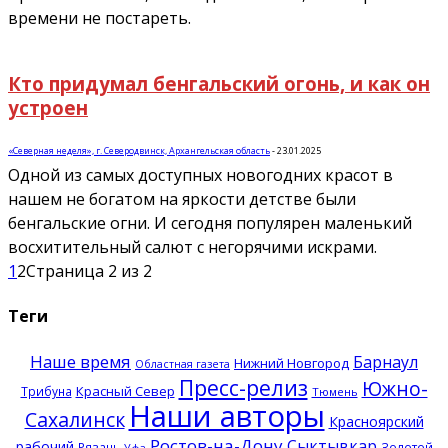
времени не постареть.
Кто придумал бенгальский огонь, и как он
устроен
«Северная неделя», г. Северодвинск, Архангельская область
-
23.01.2025
Одной из самых доступных новогодних красот в
нашем не богатом на яркости детстве были
бенгальские огни. И сегодня популярен маленький
восхитительный салют с негорячими искрами.
1
2
Страница 2 из 2
Теги
Наше время
Барнаул
Нижний Новгород
Областная газета
Пресс-релиз
Южно-
Красный Север
Трибуна
Тюмень
Наши авторы
Сахалинск
Красноярский
Ростов-на-Дону
Сыктывкар
рабочий
Рязань
Золотой
Уфа