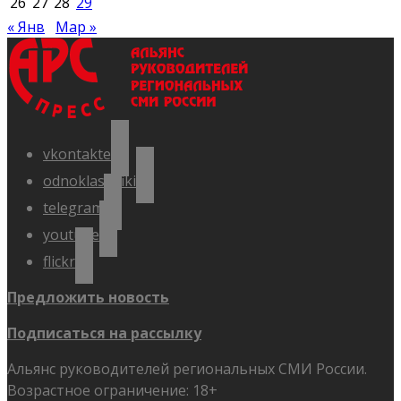
26
27
28
29
« Янв
Мар »
vkontakte
odnoklassniki
telegram
youtube
flickr
Предложить новость
Подписаться на рассылку
Альянс руководителей региональных СМИ России.
Возрастное ограничение: 18+