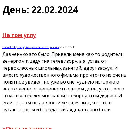
День: 22.02.2024
На том углу
Ufaved.info, г. Уфа, Республика Башкортостан
-
22.02.2024
Давненько это было. Привели меня как-то родители
вечерком к деду «на телевизор», а я, устав от
первоклассных школьных занятий, вдруг заснул. И
вместо художественного фильма про что-то не очень
понятное увидел, но уже во сне, чудную историю о
великолепно освещённом солнцем доме, у которого
стоял и улыбался мне какой-то бородатый дядька. И
если со сном по давности лет я, может, что-то и
путаю, то дом и бородатый дядька точно были.
«Он стал тонуть»