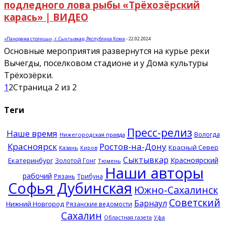
подледного лова рыбы «Трёхозёрский
карась» | ВИДЕО
«Панорама столицы», г. Сыктывкар, Республика Коми
-
22.02.2024
Основные мероприятия развернутся на курье реки
Вычегды, поселковом стадионе и у Дома культуры
Трёхозёрки.
1
2
Страница 2 из 2
Теги
Пресс-релиз
Наше время
Вологда
Нижегородская правда
Красноярск
Ростов-на-Дону
Красный Север
Казань
Киров
Сыктывкар
Красноярский
Екатеринбург
Золотой Гонг
Тюмень
Наши авторы
рабочий
Рязань
Трибуна
Софья Дубинская
Южно-Сахалинск
Советский
Барнаул
Нижний Новгород
Рязанские ведомости
Сахалин
Областная газета
Уфа