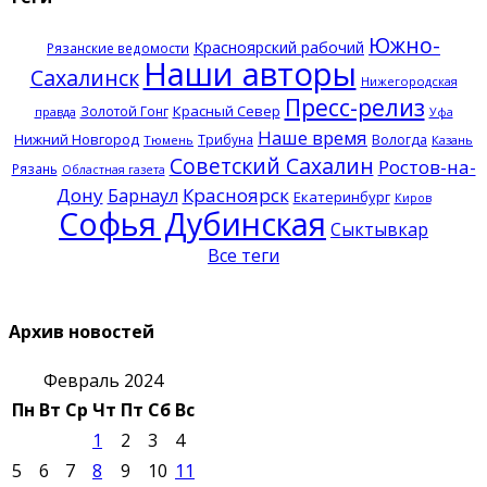
Южно-
Красноярский рабочий
Рязанские ведомости
Наши авторы
Сахалинск
Нижегородская
Пресс-релиз
Красный Север
Золотой Гонг
правда
Уфа
Наше время
Нижний Новгород
Трибуна
Вологда
Тюмень
Казань
Советский Сахалин
Ростов-на-
Рязань
Областная газета
Дону
Красноярск
Барнаул
Екатеринбург
Киров
Софья Дубинская
Сыктывкар
Все теги
Архив новостей
Февраль 2024
Пн
Вт
Ср
Чт
Пт
Сб
Вс
1
2
3
4
5
6
7
8
9
10
11