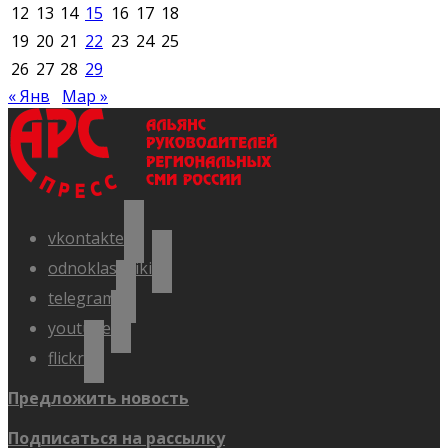
12
13
14
15
16
17
18
19
20
21
22
23
24
25
26
27
28
29
« Янв
Мар »
vkontakte
odnoklassniki
telegram
youtube
flickr
Предложить новость
Подписаться на рассылку