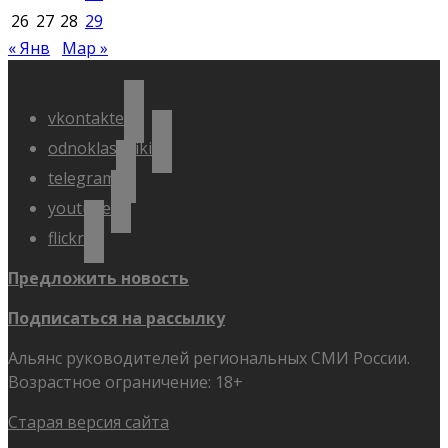
26
27
28
29
« Янв
Мар »
vkontakte
odnoklassniki
telegram
youtube
flickr
Предложить новость
Подписаться на рассылку
Альянс руководителей региональных СМИ России.
Возрастное ограничение: 18+
Старая версия сайта