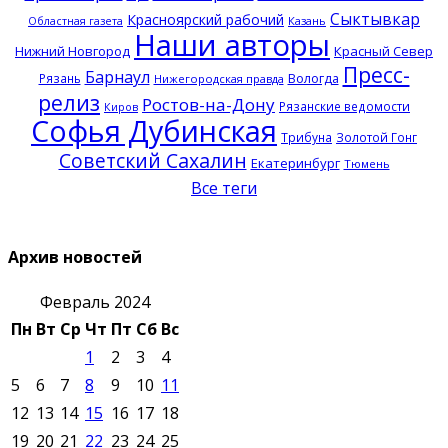
Сыктывкар
Красноярский рабочий
Казань
Областная газета
Наши авторы
Нижний Новгород
Красный Север
Пресс-
Барнаул
Рязань
Вологда
Нижегородская правда
релиз
Ростов-на-Дону
Рязанские ведомости
Киров
Софья Дубинская
Трибуна
Золотой Гонг
Советский Сахалин
Екатеринбург
Тюмень
Все теги
Архив новостей
Февраль 2024
Пн
Вт
Ср
Чт
Пт
Сб
Вс
1
2
3
4
5
6
7
8
9
10
11
12
13
14
15
16
17
18
19
20
21
22
23
24
25