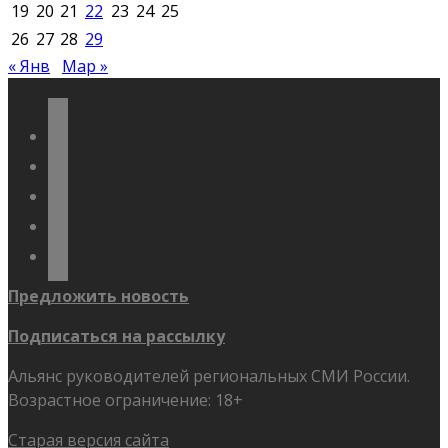
19
20
21
22
23
24
25
26
27
28
29
« Янв
Мар »
vkontakte
odnoklassniki
telegram
youtube
flickr
Предложить новость
Подписаться на рассылку
Альянс руководителей региональных СМИ России.
Возрастное ограничение: 18+
Старая версия сайта