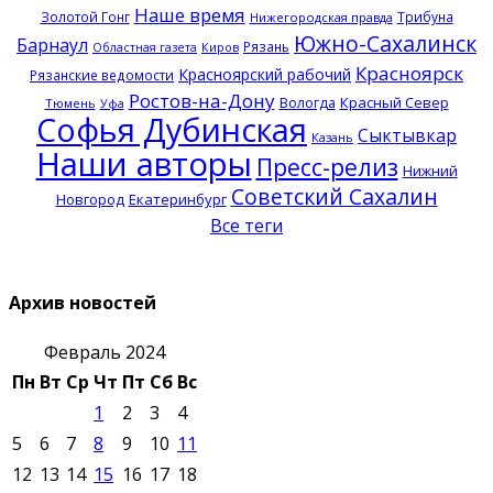
Наше время
Золотой Гонг
Трибуна
Нижегородская правда
Южно-Сахалинск
Барнаул
Рязань
Областная газета
Киров
Красноярск
Красноярский рабочий
Рязанские ведомости
Ростов-на-Дону
Красный Север
Вологда
Тюмень
Уфа
Софья Дубинская
Сыктывкар
Казань
Наши авторы
Пресс-релиз
Нижний
Советский Сахалин
Новгород
Екатеринбург
Все теги
Архив новостей
Февраль 2024
Пн
Вт
Ср
Чт
Пт
Сб
Вс
1
2
3
4
5
6
7
8
9
10
11
12
13
14
15
16
17
18