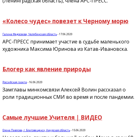
(Ленинградская область), члена АРС-ПРЕСС.
«Колесо чудес» повезет к Черному морю
Галина Федосеева, Челябинская область
-
17.06.2020
АРС-ПРЕСС принимает участие в судьбе маленького
художника Максима Юринова из Катав-Ивановска.
Блогер как явление природы
Российская газета
-
16.06.2020
Замглавы минкомсвязи Алексей Волин рассказал о
роли традиционных СМИ во время и после пандемии.
Самые лучшие Учителя | ВИДЕО
Елена Павлова, г. Благовещенск, Амурская область
-
15.06.2020