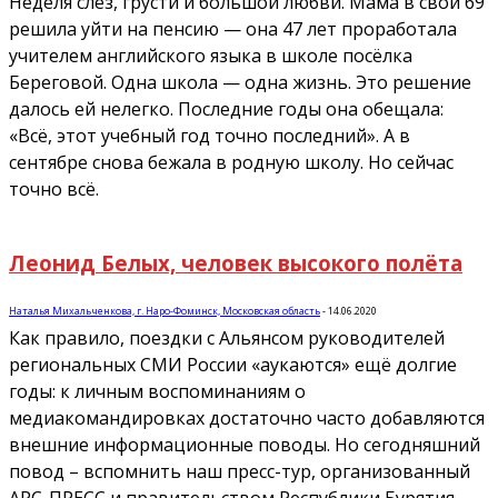
Неделя слёз, грусти и большой любви. Мама в свои 69
решила уйти на пенсию — она 47 лет проработала
учителем английского языка в школе посёлка
Береговой. Одна школа — одна жизнь. Это решение
далось ей нелегко. Последние годы она обещала:
«Всё, этот учебный год точно последний». А в
сентябре снова бежала в родную школу. Но сейчас
точно всё.
Леонид Белых, человек высокого полёта
Наталья Михальченкова, г. Наро-Фоминск, Московская область
-
14.06.2020
Как правило, поездки с Альянсом руководителей
региональных СМИ России «аукаются» ещё долгие
годы: к личным воспоминаниям о
медиакомандировках достаточно часто добавляются
внешние информационные поводы. Но сегодняшний
повод – вспомнить наш пресс-тур, организованный
АРС-ПРЕСС и правительством Республики Бурятия,