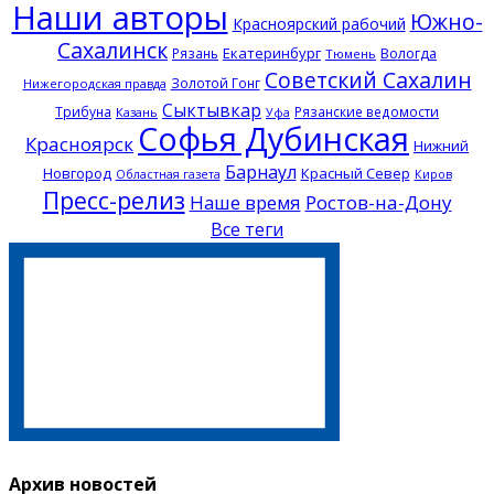
Наши авторы
Южно-
Красноярский рабочий
Сахалинск
Екатеринбург
Рязань
Вологда
Тюмень
Советский Сахалин
Золотой Гонг
Нижегородская правда
Сыктывкар
Трибуна
Рязанские ведомости
Казань
Уфа
Софья Дубинская
Красноярск
Нижний
Барнаул
Новгород
Красный Север
Областная газета
Киров
Пресс-релиз
Наше время
Ростов-на-Дону
Все теги
Архив новостей