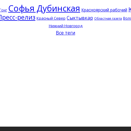
Софья Дубинская
Красноярский рабочий
Гонг
Пресс-релиз
Сыктывкар
Красный Север
Вол
Областная газета
Нижний Новгород
Все теги