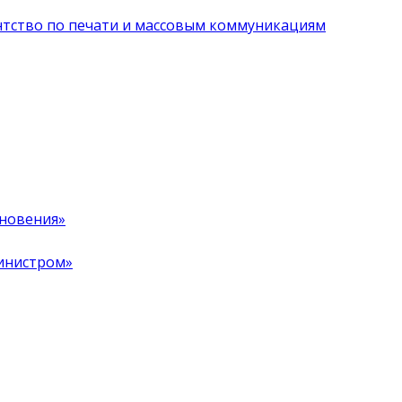
нтство по печати и массовым коммуникациям
хновения»
инистром»