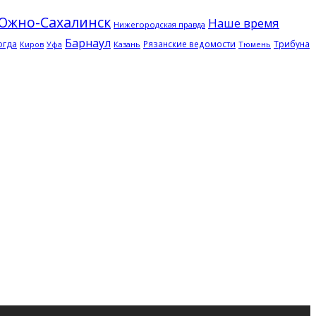
Южно-Сахалинск
Наше время
Нижегородская правда
Барнаул
огда
Рязанские ведомости
Трибуна
Казань
Тюмень
Киров
Уфа