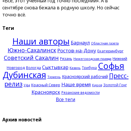
«Всё, этот учебный год точно последний». А в
сентябре снова бежала в родную школу. Но сейчас
точно всё.
Теги
Наши авторы
Барнаул
Областная газета
Южно-Сахалинск
Ростов-на-Дону
Екатеринбург
Советский Сахалин
Нижний
Рязань
Нижегородская правда
Софья
Сыктывкар
Новгород
Вологда
Трибуна
Казань
Дубинская
Пресс-
Красноярский рабочий
Тюмень
релиз
Наше время
Красный Север
Золотой Гонг
Уфа
Киров
Красноярск
Рязанские ведомости
Все теги
Архив новостей