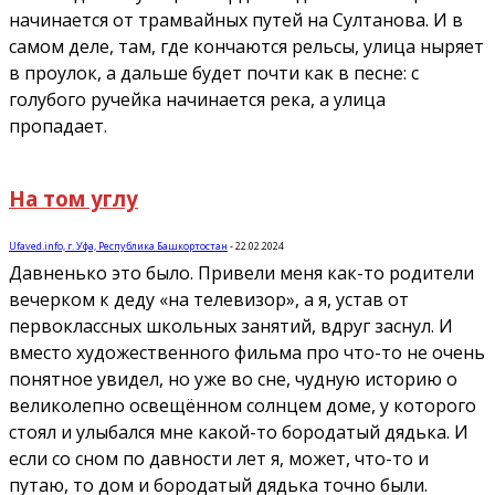
начинается от трамвайных путей на Султанова. И в
самом деле, там, где кончаются рельсы, улица ныряет
в проулок, а дальше будет почти как в песне: с
голубого ручейка начинается река, а улица
пропадает.
На том углу
Ufaved.info, г. Уфа, Республика Башкортостан
-
22.02.2024
Давненько это было. Привели меня как-то родители
вечерком к деду «на телевизор», а я, устав от
первоклассных школьных занятий, вдруг заснул. И
вместо художественного фильма про что-то не очень
понятное увидел, но уже во сне, чудную историю о
великолепно освещённом солнцем доме, у которого
стоял и улыбался мне какой-то бородатый дядька. И
если со сном по давности лет я, может, что-то и
путаю, то дом и бородатый дядька точно были.