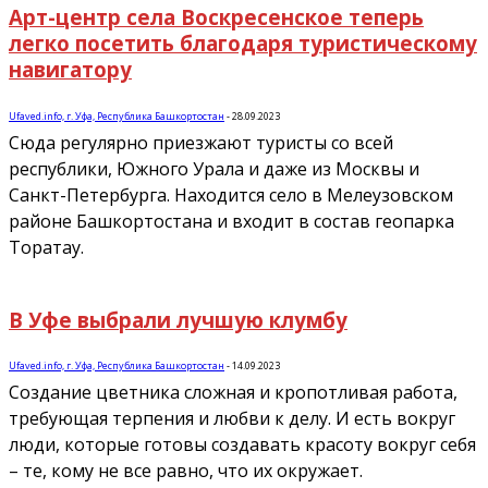
Арт-центр села Воскресенское теперь
легко посетить благодаря туристическому
навигатору
Ufaved.info, г. Уфа, Республика Башкортостан
-
28.09.2023
Сюда регулярно приезжают туристы со всей
республики, Южного Урала и даже из Москвы и
Санкт-Петербурга. Находится село в Мелеузовском
районе Башкортостана и входит в состав геопарка
Торатау.
В Уфе выбрали лучшую клумбу
Ufaved.info, г. Уфа, Республика Башкортостан
-
14.09.2023
Создание цветника сложная и кропотливая работа,
требующая терпения и любви к делу. И есть вокруг
люди, которые готовы создавать красоту вокруг себя
– те, кому не все равно, что их окружает.