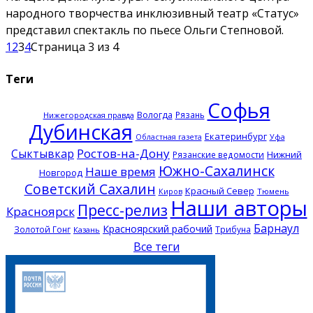
народного творчества инклюзивный театр «Статус»
представил спектакль по пьесе Ольги Степновой.
1
2
3
4
Страница 3 из 4
Теги
Софья
Вологда
Рязань
Нижегородская правда
Дубинская
Екатеринбург
Областная газета
Уфа
Ростов-на-Дону
Сыктывкар
Нижний
Рязанские ведомости
Южно-Сахалинск
Наше время
Новгород
Советский Сахалин
Красный Север
Тюмень
Киров
Наши авторы
Пресс-релиз
Красноярск
Барнаул
Красноярский рабочий
Золотой Гонг
Трибуна
Казань
Все теги