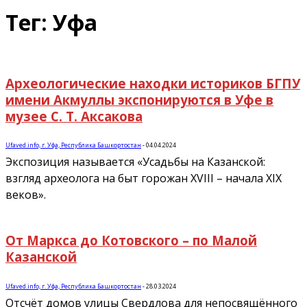
Тег: Уфа
Археологические находки историков БГПУ
имени Акмуллы экспонируются в Уфе в
музее С. Т. Аксакова
Ufaved.info, г. Уфа, Республика Башкортостан
-
04.04.2024
Экспозиция называется «Усадьбы на Казанской:
взгляд археолога на быт горожан XVIII – начала XIX
веков».
От Маркса до Котовского – по Малой
Казанской
Ufaved.info, г. Уфа, Республика Башкортостан
-
28.03.2024
Отсчёт домов улицы Свердлова для непосвящённого