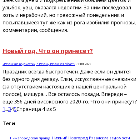
улыбок, увы, оказался недолгим. За ним последовал
хоть и нерабочий, но тревожный понедельник и
посыпавшиеся тут же как из рога изобилия прогнозы,
комментарии, сообщения.
Новый год. Что он принесет?
«Рязанские ведомости», г. Рязань, Рязанская область
-
13.01.2020
Праздник всегда быстротечен. Даже если он длится
без одного дня декаду. Елки, искусственные снежинки
(за отсутствием настоящих в нашей центральной
полосе), мишура… Все осталось позади. Впереди –
еще 356 дней високосного 2020-го. Что они принесут?
1
...
3
4
5
Страница 4 из 5
Теги
Нижний Новгород
Рязанские ведомости
Нижегородская правда