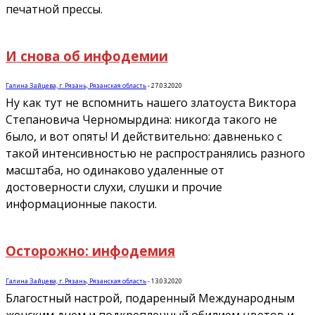
печатной прессы.
И снова об инфодемии
Галина Зайцева, г. Рязань, Рязанская область
-
27.03.2020
Ну как тут не вспомнить нашего златоуста Виктора
Степановича Черномырдина: никогда такого не
было, и вот опять! И действительно: давненько с
такой интенсивностью не распространялись разного
масштаба, но одинаково удаленные от
достоверности слухи, слушки и прочие
информационные пакости.
Осторожно: инфодемия
Галина Зайцева, г. Рязань, Рязанская область
-
13.03.2020
Благостный настрой, подаренный Международным
женским днем и подкрепленный обилием цветов и