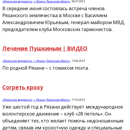
«Рязанские ведомости», г. Рязань, Рязанская область
-
06.07.2023
В середине июня состоялась встреча членов
Рязанского землячества в Москве с Василием
Александровичем Юрьевым, генерал-майором МВД,
председателем клуба Московских гармонистов.
Лечение Пушкиным | ВИДЕО
«Рязанские ведомости», г. Рязань, Рязанская область
-
15.06.2023
По родной Рязани – с томиком поэта.
Согреть кроху
«Рязанские ведомости», г. Рязань, Рязанская область
-
11.05.2023
Уже шестой год в Рязани действует международное
волонтерское движение – клуб «28 петель». Он
объединяет тех, кто желает помочь недоношенным
детям, связав им крохотную одежду и специальные