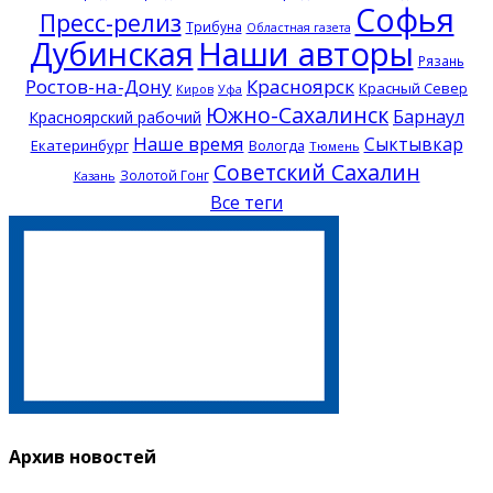
Софья
Пресс-релиз
Трибуна
Областная газета
Дубинская
Наши авторы
Рязань
Ростов-на-Дону
Красноярск
Красный Север
Киров
Уфа
Южно-Сахалинск
Барнаул
Красноярский рабочий
Наше время
Сыктывкар
Екатеринбург
Вологда
Тюмень
Советский Сахалин
Золотой Гонг
Казань
Все теги
Архив новостей