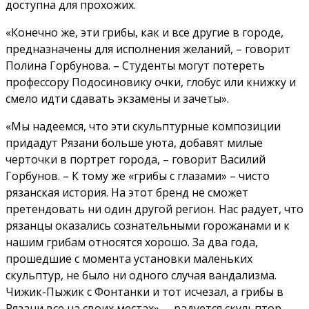
доступна для прохожих.
«Конечно же, эти грибы, как и все другие в городе,
предназначены для исполнения желаний, – говорит
Полина Горбунова. – Студенты могут потереть
профессору Подосиновику очки, глобус или книжку и
смело идти сдавать экзамены и зачеты».
«Мы надеемся, что эти скульптурные композиции
придадут Рязани больше уюта, добавят милые
черточки в портрет города, – говорит Василий
Горбунов. – К тому же «грибы с глазами» – чисто
рязанская история. На этот бренд не сможет
претендовать ни один другой регион. Нас радует, что
рязанцы оказались сознательными горожанами и к
нашим грибам относятся хорошо. За два года,
прошедшие с момента установки маленьких
скульптур, не было ни одного случая вандализма.
Чижик-Пыжик с Фонтанки и тот исчезал, а грибы в
Рязани все на своих местах», – радуется скульптор.