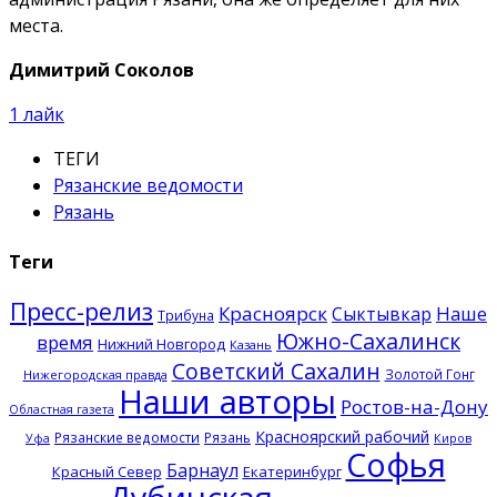
места.
Димитрий Соколов
1
лайк
ТЕГИ
Рязанские ведомости
Рязань
Теги
Пресс-релиз
Красноярск
Наше
Сыктывкар
Трибуна
Южно-Сахалинск
время
Нижний Новгород
Казань
Советский Сахалин
Золотой Гонг
Нижегородская правда
Наши авторы
Ростов-на-Дону
Областная газета
Красноярский рабочий
Рязанские ведомости
Рязань
Уфа
Киров
Софья
Барнаул
Красный Север
Екатеринбург