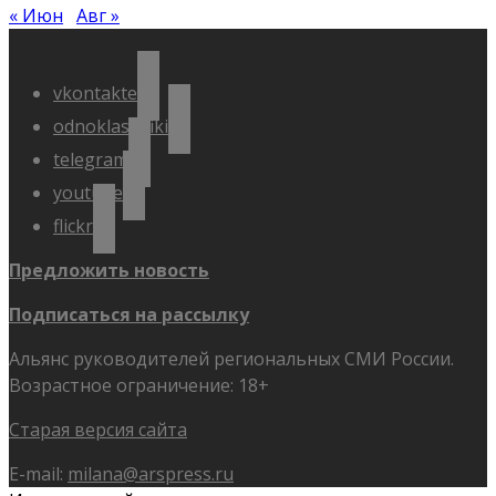
« Июн
Авг »
vkontakte
odnoklassniki
telegram
youtube
flickr
Предложить новость
Подписаться на рассылку
Альянс руководителей региональных СМИ России.
Возрастное ограничение: 18+
Старая версия сайта
E-mail:
milana@arspress.ru