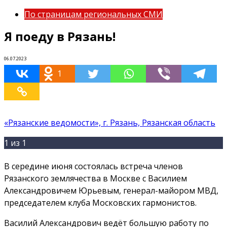
По страницам региональных СМИ
Я поеду в Рязань!
06.07.2023
1
«Рязанские ведомости», г. Рязань, Рязанская область
1
из 1
В середине июня состоялась встреча членов
Фото: rv-ryazan.ru
Рязанского землячества в Москве с Василием
Александровичем Юрьевым, генерал-майором МВД,
председателем клуба Московских гармонистов.
Василий Александрович ведёт большую работу по