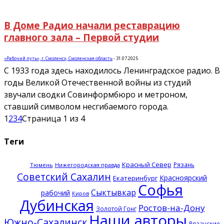
В Доме Радио начали реставрацию
главного зала – Первой студии
«Рабочий путь», г. Смоленск, Смоленская область
-
31.07.2025
С 1933 года здесь находилось Ленинградское радио. В
годы Великой Отечественной войны из студий
звучали сводки Совинформбюро и метроном,
ставший символом несгибаемого города.
1
2
3
4
Страница 1 из 4
Теги
Красный Север
Рязань
Тюмень
Нижегородская правда
Советский Сахалин
Красноярский
Екатеринбург
Софья
Сыктывкар
рабочий
Киров
Дубинская
Ростов-на-Дону
Золотой Гонг
Наши авторы
Южно-Сахалинск
Рязанские