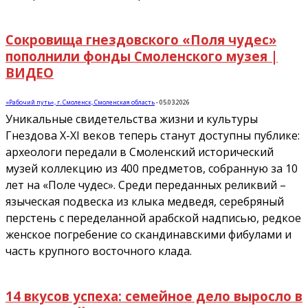
Сокровища гнездовского «Поля чудес»
пополнили фонды Смоленского музея |
ВИДЕО
«Рабочий путь», г. Смоленск, Смоленская область
-
05.03.2026
Уникальные свидетельства жизни и культуры
Гнездова X-XI веков теперь станут доступны публике:
археологи передали в Смоленский исторический
музей коллекцию из 400 предметов, собранную за 10
лет на «Поле чудес». Среди переданных реликвий –
языческая подвеска из клыка медведя, серебряный
перстень с переделанной арабской надписью, редкое
женское погребение со скандинавскими фибулами и
часть крупного восточного клада.
14 вкусов успеха: семейное дело выросло в