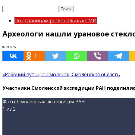
По страницам региональных СМИ
Археологи нашли урановое стекло
02.10.2025
1
«Рабочий путь», г. Смоленск, Смоленская область
Участники Смоленской экспедиции РАН поделилис
Фото: Смоленская экспедиция РАН
1
из 2