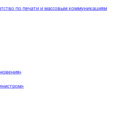
нтство по печати и массовым коммуникациям
хновения»
инистром»